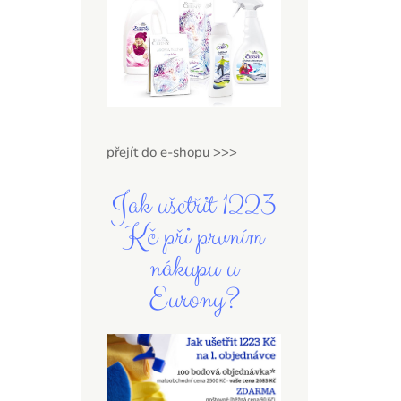
přejít do e-shopu >>>
Jak ušetřit 1223
Kč při prvním
nákupu u
Eurony?