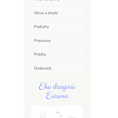
Okna a dveře
Podlahy
Pracovna
Prádlo
Drobnosti
Eko drogerie
Eurona