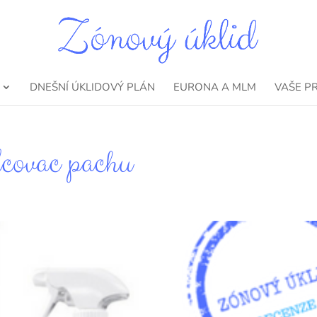
DNEŠNÍ ÚKLIDOVÝ PLÁN
EURONA A MLM
VAŠE P
lcovac pachu