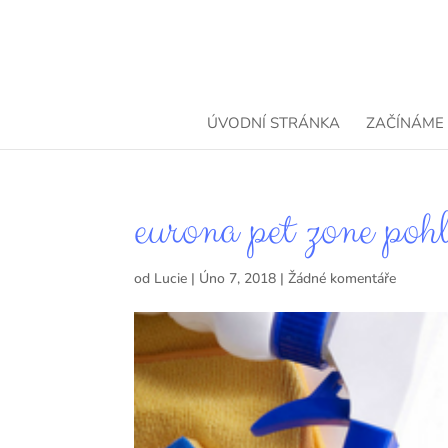
ÚVODNÍ STRÁNKA
ZAČÍNÁME
eurona pet zone poh
od
Lucie
|
Úno 7, 2018
|
Žádné komentáře