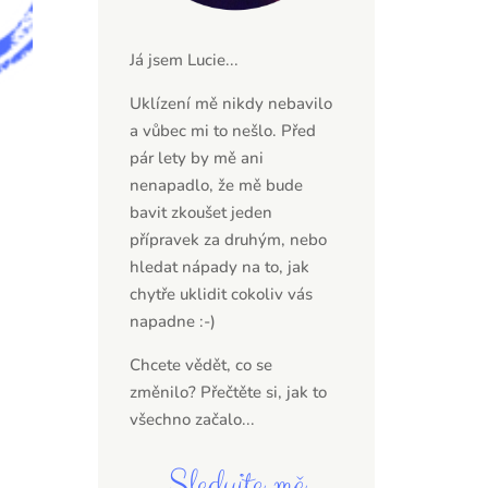
Já jsem Lucie...
Uklízení mě nikdy nebavilo
a vůbec mi to nešlo. Před
pár lety by mě ani
nenapadlo, že mě bude
bavit zkoušet jeden
přípravek za druhým, nebo
hledat nápady na to, jak
chytře uklidit cokoliv vás
napadne :-)
Chcete vědět, co se
změnilo? Přečtěte si,
jak to
všechno začalo...
Sledujte mě