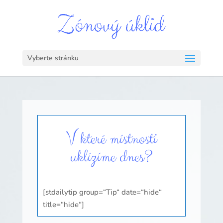
Vyberte stránku
V které místnosti
uklízíme dnes?
[stdailytip group=“Tip“ date=“hide“
title=“hide“]