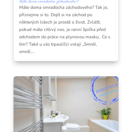
Máte doma smraďocha záchodového?
Máte doma smraďocha záchodového? Tak jo,
přiznejme si to. Dojít si na záchod po
některých lidech je prostě o život. Zvlášť,
pokud máte citlivý nos, je ranní špička před
odchodem do práce na plynovou masku.. Co s
tím? Také u vás trpaslíčci volají „Smrdí,
smrdí,...