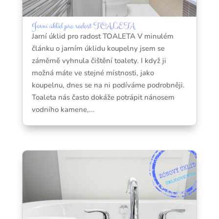
Jarní úklid pro radost TOALETA
Jarní úklid pro radost TOALETA V minulém
článku o jarním úklidu koupelny jsem se
záměrně vyhnula čištění toalety. I když ji
možná máte ve stejné místnosti, jako
koupelnu, dnes se na ni podíváme podrobněji.
Toaleta nás často dokáže potrápit nánosem
vodního kamene,...