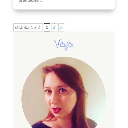
přehledně...
stránka 1 z 2
1
2
>
Vítejte