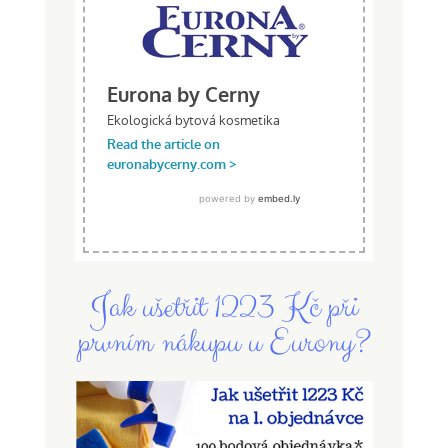
Jak ušetřit 1223 Kč při
prvním nákupu u Eurony?