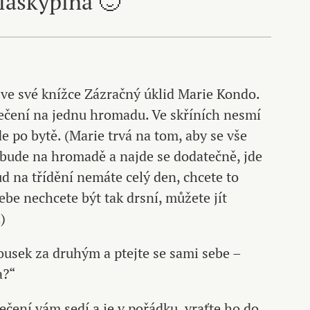
láskyplná 🙂
ve své knížce Zázračný úklid Marie Kondo.
ečení na jednu hromadu. Ve skříních nesmí
de po bytě. (Marie trvá na tom, aby se vše
bude na hromadě a najde se dodatečně, jde
 na třídění nemáte celý den, chcete to
ebe nechcete být tak drsní, můžete jít
)
ousek za druhým a ptejte se sami sebe –
a?“
ečení vám sedí a je v pořádku, vraťte ho do