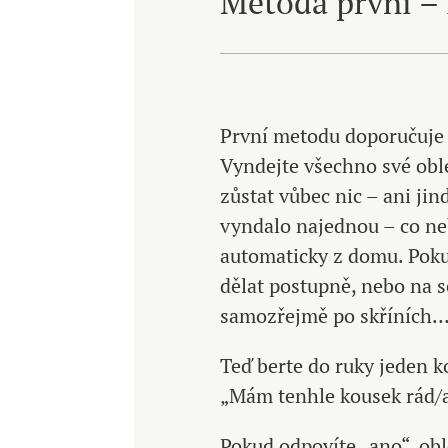
Metoda první – 
První metodu doporučuje 
Vyndejte všechno své obl
zůstat vůbec nic – ani jin
vyndalo najednou – co ne
automaticky z domu. Pokud
dělat postupně, nebo na s
samozřejmě po skříních…
Teď berte do ruky jeden k
„Mám tenhle kousek rád/
Pokud odpovíte „ano“, obl