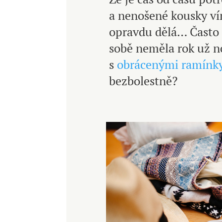
a nenošené kousky vím
opravdu dělá… Často n
sobě neměla rok už no
s
obrácenými ramínk
bezbolestně?