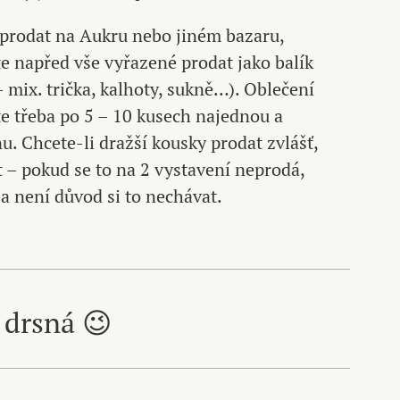
 prodat na Aukru nebo jiném bazaru,
te napřed vše vyřazené prodat jako balík
– mix. trička, kalhoty, sukně…). Oblečení
ťte třeba po 5 – 10 kusech najednou a
. Chcete-li dražší kousky prodat zvlášť,
t – pokud se to na 2 vystavení neprodá,
 a není důvod si to nechávat.
 drsná 😉