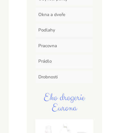
Okna a dveře
Podlahy
Pracovna
Prádlo
Drobnosti
Eko drogerie
Eurona