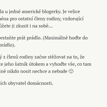
a u jedné americké blogerky. Je velice
éna pro ostatní členy rodiny, vzdorující
žete ji zkusit i na sobě…
řestaňte prát prádlo. (Maximálně hoďte do
prádlo).
ý z členů rodiny začne stěžovat na to, že
e jeho šatník útokem a vyhoďte vše, co tam
ejně nikdo nosit nechce a nebude 🙂
ních obyvatel domácnosti.