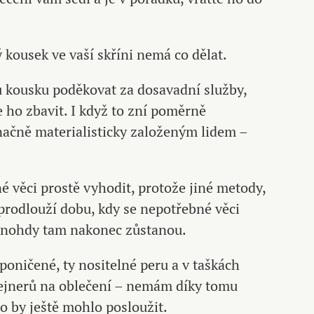
 kousek ve vaší skříni nemá co dělat.
 kousku poděkovat za dosavadní služby,
e ho zbavit. I když to zní poměrně
značně materialisticky založeným lidem –
 věci prostě vyhodit, protože jiné metody,
 prodlouží dobu, kdy se nepotřebné věci
 mnohdy tam nakonec zůstanou.
 poničené, ty nositelné peru a v taškách
ejnerů na oblečení – nemám díky tomu
co by ještě mohlo posloužit.