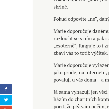
skříně.
Pokud odpovíte „ne“, daný
Marie doporučuje danému
rozloučit se s ním a pak s
„esoterně“, funguje to i 
zbaví vás to totiž výčitek.
Marie doporučuje vyřazené
jako prodej na internetu,
povalují u vás doma – a
Já sama vyhazuji jen věci
házím do charitních kont
pocit, že plýtvám něčím, 