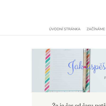
ÚVODNÍ STRÁNKA
ZAČÍNÁME
Jak úspěš
Že je čas od času potř