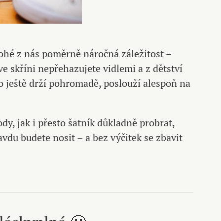
nohé z nás poměrně náročná záležitost –
e skříni nepřehazujete vidlemi a z dětství
co ještě drží pohromadě, poslouží alespoň na
, jak i přesto šatník důkladně probrat,
avdu budete nosit – a bez výčitek se zbavit