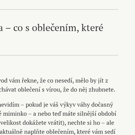
a – co s oblečením, které
od vám řekne, že co nesedí, mělo by jít z
hávat oblečení s vírou, že do něj zhubnete.
 nevidím – pokud je váš výkyv váhy dočasný
é miminko – a nebo teď máte silnější období
velikost dokážete vrátit), nechte si ho – ale
i aktuálně naplňte oblečením, které vám sedí