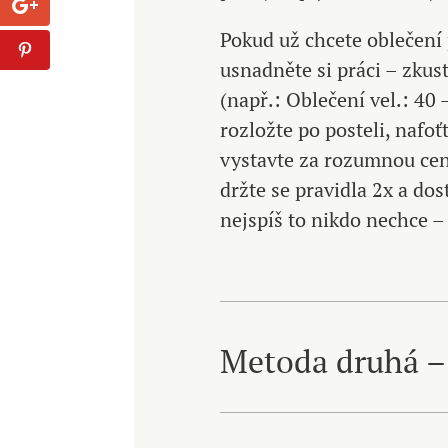
Pokud už chcete oblečení
usnadněte si práci – zkus
(např.: Oblečení vel.: 40 
rozložte po posteli, nafo
vystavte za rozumnou cenu
držte se pravidla 2x a dos
nejspíš to nikdo nechce –
Metoda druhá –