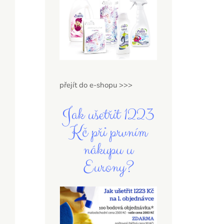
přejít do e-shopu >>>
Jak ušetřit 1223
Kč při prvním
nákupu u
Eurony?