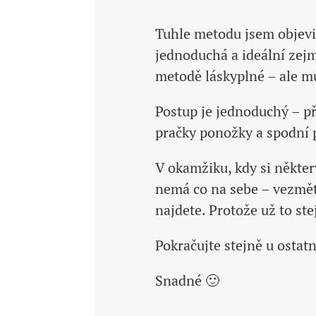
Tuhle metodu jsem objevil
jednoduchá a ideální zejm
metodě láskyplné – ale mů
Postup je jednoduchý – p
pračky ponožky a spodní 
V okamžiku, kdy si někter
nemá co na sebe – vezmět
najdete. Protože už to st
Pokračujte stejně u ostat
Snadné 🙂