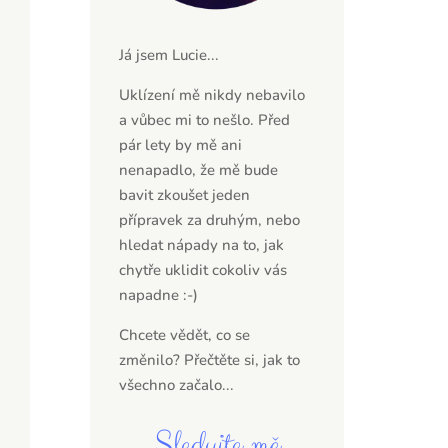
Já jsem Lucie...
Uklízení mě nikdy nebavilo
a vůbec mi to nešlo. Před
pár lety by mě ani
nenapadlo, že mě bude
bavit zkoušet jeden
přípravek za druhým, nebo
hledat nápady na to, jak
chytře uklidit cokoliv vás
napadne :-)
Chcete vědět, co se
změnilo? Přečtěte si,
jak to
všechno začalo...
Sledujte mě