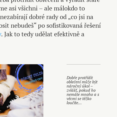
e asi všichni – ale málokdo to
ezabírají dobré rady od „co jsi na
sit nebudeš“ po sofistikovaná řešení
y
. Jak to tedy udělat efektivně a
Dobře protřídit
oblečení může být
náročný úkol –
zvlášť, pokud ho
nemáte mnoho a s
věcmi se těžko
loučíte…