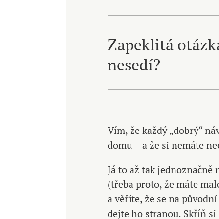
Zapeklitá otázk
nesedí?
Vím, že každý „dobrý“ náv
domu – a že si nemáte nec
Já to až tak jednoznačně
(třeba proto, že máte mal
a věříte, že se na původní 
dejte ho stranou. Skříň s