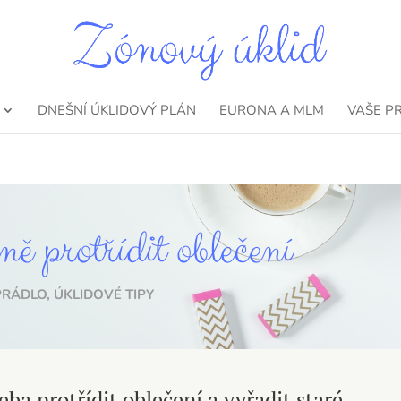
DNEŠNÍ ÚKLIDOVÝ PLÁN
EURONA A MLM
VAŠE P
ně protřídit oblečení
PRÁDLO
,
ÚKLIDOVÉ TIPY
eba protřídit oblečení a vyřadit staré