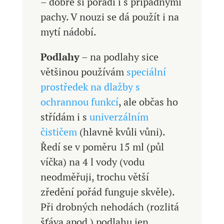
– dobře si poradí i s případnými
pachy. V nouzi se dá použít i na
mytí nádobí.
Podlahy
– na podlahy sice
většinou používám
speciální
prostředek na dlažby s
ochrannou funkcí
, ale občas ho
střídám i s
univerzálním
čističem
(hlavně kvůli vůni).
Ředí se v poměru 15 ml (půl
víčka) na 4 l vody (vodu
neodměřuji, trochu větší
zředění pořád funguje skvěle).
Při drobných nehodách (rozlitá
šťáva apod.) podlahu jen