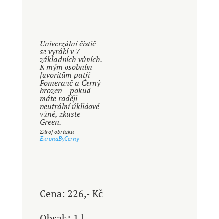
Univerzální čistič
se vyrábí v 7
základních vůních.
K mým osobním
favoritům patří
Pomeranč a Černý
hrozen – pokud
máte raději
neutrální úklidové
vůně, zkuste
Green.
Zdroj obrázku
EuronaByCerny
Cena: 226,- Kč
Obsah: 1 l