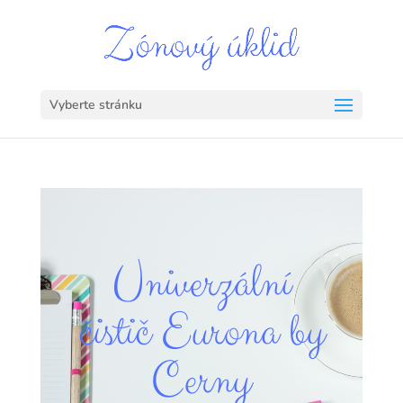
Vyberte stránku
Univerzální
čistič Eurona by
Cerny