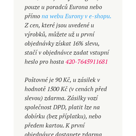
pouze u poradců Eurona nebo
přímo
na webu Eurony v e-shopu.
Z cen, které jsou uvedené u
výrobků, můžete už u první
objednávky získat 16% slevu,
stačí v objednávce zadat vstupní
heslo pro hosta
420-7645911681
Poštovné je 90 Kč, u zásilek v
hodnotě 1500 Kč (v cenách před
slevou) zdarma. Zásilky vozí
společnost DPD, platit lze na
dobírku (bez příplatku), nebo
předem kartou. K první
objednávce dostanete zdarma