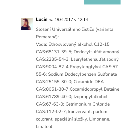
Lucie
na 19.6.2017 v 12:14
Složení Univerzálního čističe (varianta
Pomeranč):
Voda; Ethoxylovaný alkohol C12-15
CAS:68131-39-5; Dodecylsulfát amonný
CAS:2235-54-3; Laurylethersulfát sodný
CAS:9004-82-4;Propylenglykol CAS:57-
55-6; Sodium Dodecylbenzen Sulfonate
CAS:25155-30-0; Cocamide DEA
CAS:8051-30-7;Cocamidopropyl Betaine
CAS:61789-40-0; Izopropylalkohol
CAS:67-63-0; Cetrimonium Chloride
CAS:112-02-7; konzervant, parfum,
colorant, speciální složky, Limonene,
Linalool