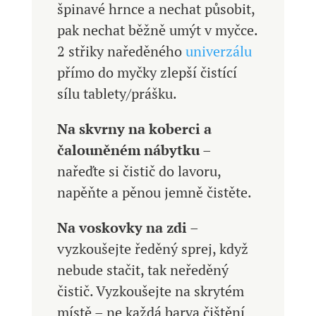
špinavé hrnce a nechat působit,
pak nechat běžně umýt v myčce.
2 střiky naředěného
univerzálu
přímo do myčky zlepší čistící
sílu tablety/prášku.
Na skvrny na koberci a
čalouněném nábytku
–
nařeďte si čistič do lavoru,
napěňte a pěnou jemně čistěte.
Na voskovky na zdi
–
vyzkoušejte ředěný sprej, když
nebude stačit, tak neředěný
čistič. Vyzkoušejte na skrytém
místě – ne každá barva čištění