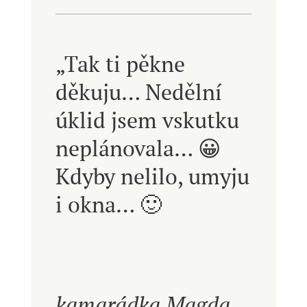
„Tak ti pěkne
děkuju… Nedělní
úklid jsem vskutku
neplánovala…
😀
Kdyby nelilo, umyju
i okna… 🙂
kamarádka Magda