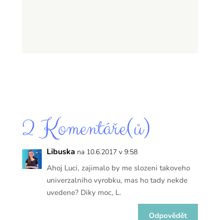
2 Komentáře(ů)
Libuska
na 10.6.2017 v 9:58
Ahoj Luci, zajimalo by me slozeni takoveho
univerzalniho vyrobku, mas ho tady nekde
uvedene? Diky moc, L.
Odpovědět