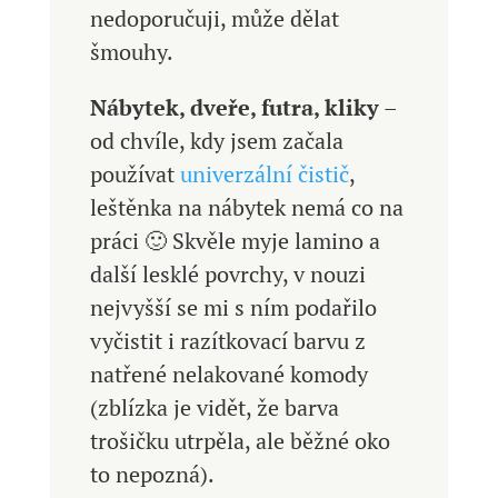
nedoporučuji, může dělat
šmouhy.
Nábytek, dveře, futra, kliky
–
od chvíle, kdy jsem začala
používat
univerzální čistič
,
leštěnka na nábytek nemá co na
práci 🙂 Skvěle myje lamino a
další lesklé povrchy, v nouzi
nejvyšší se mi s ním podařilo
vyčistit i razítkovací barvu z
natřené nelakované komody
(zblízka je vidět, že barva
trošičku utrpěla, ale běžné oko
to nepozná).