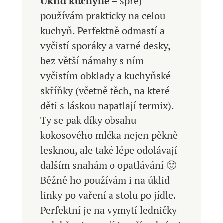
Úklid kuchyně
– sprej
používám prakticky na celou
kuchyň. Perfektně odmastí a
vyčistí sporáky a varné desky,
bez větší námahy s ním
vyčistím obklady a kuchyňské
skříňky (včetně těch, na které
děti s láskou napatlají termix).
Ty se pak díky obsahu
kokosového mléka nejen pěkně
lesknou, ale také lépe odolávají
dalším snahám o opatlávání 🙂
Běžně ho používám i na úklid
linky po vaření a stolu po jídle.
Perfektní je na vymytí ledničky