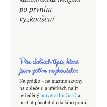
po prvním
vyzkoušení
Pár dalších tipů, které
jsem zatím nezkoušela:
Na prádlo – na mastné skvrny
na oblečení a utěrkách nalít
neředěný
univerzální čistič
a
nechat působit do dalšího praní.