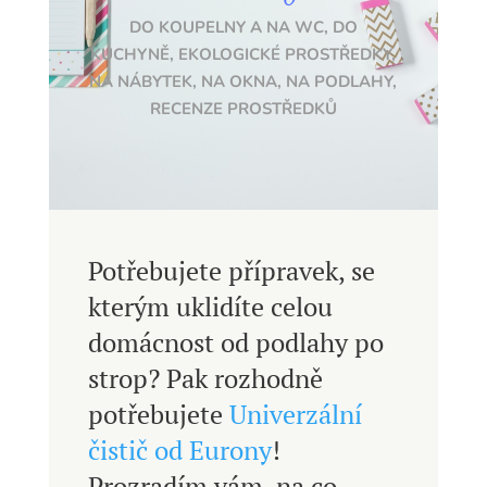
DO KOUPELNY A NA WC
,
DO
KUCHYNĚ
,
EKOLOGICKÉ PROSTŘEDKY
,
NA NÁBYTEK
,
NA OKNA
,
NA PODLAHY
,
RECENZE PROSTŘEDKŮ
Potřebujete přípravek, se
kterým uklidíte celou
domácnost od podlahy po
strop? Pak rozhodně
potřebujete
Univerzální
čistič od Eurony
!
Prozradím vám, na co