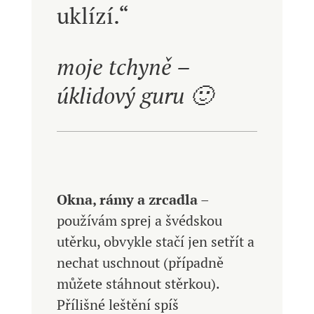
uklízí.“
moje tchyně –
úklidový guru 🙂
Okna, rámy a zrcadla
–
používám sprej a švédskou
utěrku, obvykle stačí jen setřít a
nechat uschnout (případně
můžete stáhnout stěrkou).
Přílišné leštění spíš