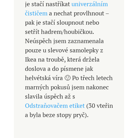
je stačí nastříkat
univerzálním
čističem
a nechat provlhnout –
pak je stačí sloupnout nebo
setřít hadrem/houbičkou.
Neúspěch jsem zaznamenala
pouze u slevové samolepky z
Ikea na troubě, která držela
doslova a do písmene jak
helvétská víra 🙂 Po třech letech
marných pokusů jsem nakonec
slavila úspěch až s
Odstraňovačem etiket
(30 vteřin
a byla beze stopy pryč).