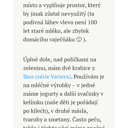
místo a vyplňuje prostor, který
by jinak zůstal nevyužitý (ta
podivná láhev vlevo není 100
let staré mléko, ale zbytek
domácího vaječňáku 🙂 ).
Úplně dole, nad poličkami na
zeleninu, mám dvě krabice z
Ikea (série Variera)
. Používám je
na mléčné výrobky – v jedné
máme jogurty a další svačinky v
kelímku (naše děti je pořádají
po kilech), v druhé másla,
tvarohy a smetany. Často peču,
takže i těchto věcí máme značné