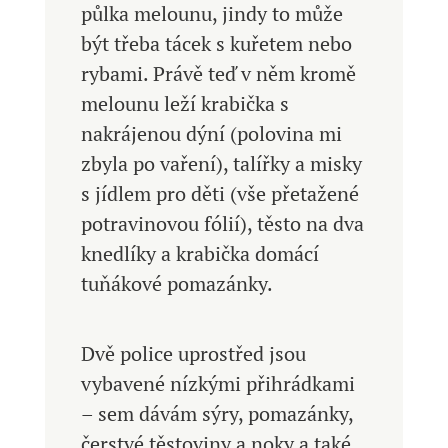
půlka melounu, jindy to může
být třeba tácek s kuřetem nebo
rybami. Právě teď v něm kromě
melounu leží krabička s
nakrájenou dýní (polovina mi
zbyla po vaření), talířky a misky
s jídlem pro děti (vše přetažené
potravinovou fólií), těsto na dva
knedlíky a krabička domácí
tuňákové pomazánky.
Dvě police uprostřed jsou
vybavené nízkými přihrádkami
– sem dávám sýry, pomazánky,
čerstvé těstoviny a noky a také