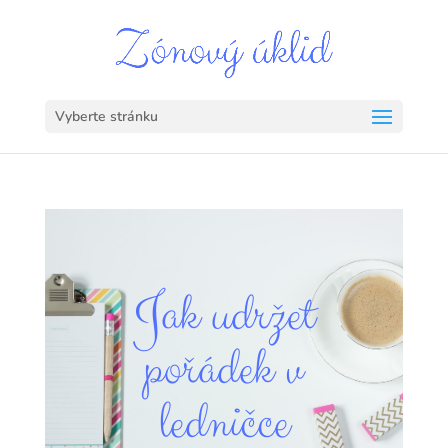
Vyberte stránku
Jak udržet
pořádek v
ledničce