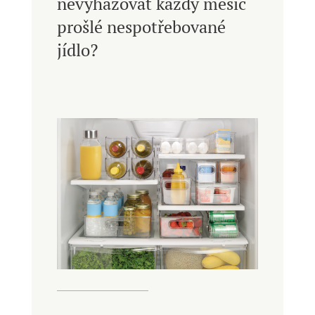
nevyhazovat každý měsíc
prošlé nespotřebované
jídlo?