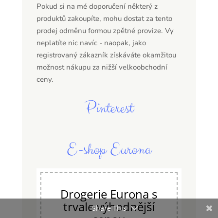
Pokud si na mé doporučení některý z
produktů zakoupíte, mohu dostat za tento
prodej odměnu formou zpětné provize. Vy
neplatíte nic navíc - naopak, jako
registrovaný zákazník získáváte okamžitou
možnost nákupu za nižší velkoobchodní
ceny.
Pinterest
E-shop Eurona
Drogerie Eurona s
trvale výhodnější
Share This