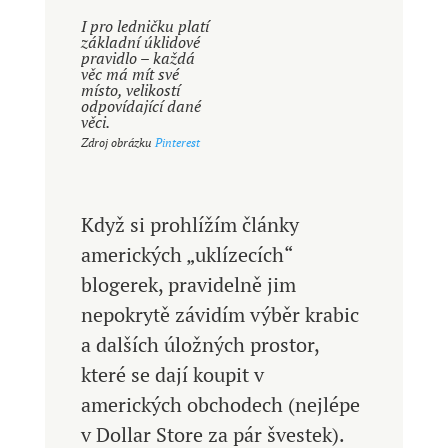
I pro ledničku platí
základní úklidové
pravidlo – každá
věc má mít své
místo, velikostí
odpovídající dané
věci.
Zdroj obrázku
Pinterest
Když si prohlížím články
amerických „uklízecích“
blogerek, pravidelně jim
nepokrytě závidím výběr krabic
a dalších úložných prostor,
které se dají koupit v
amerických obchodech (nejlépe
v Dollar Store za pár švestek).