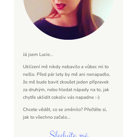
Já jsem Lucie...
Uklízení mě nikdy nebavilo a vůbec mi to
nešlo. Před pár lety by mě ani nenapadlo,
že mě bude bavit zkoušet jeden přípravek
za druhým, nebo hledat nápady na to, jak
chytře uklidit cokoliv vás napadne :-)
Chcete vědět, co se změnilo? Přečtěte si,
jak to všechno začalo...
Sledujte mě