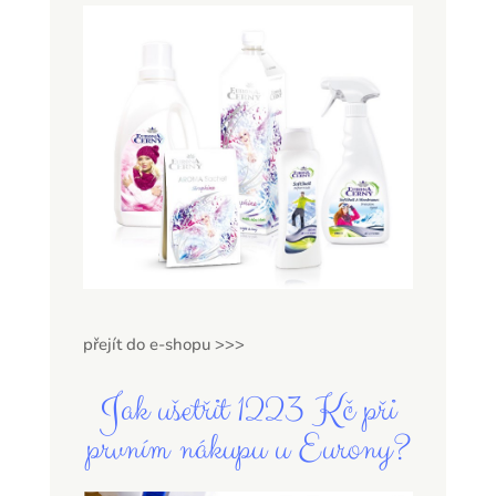
přejít do e-shopu >>>
Jak ušetřit 1223 Kč při
prvním nákupu u Eurony?