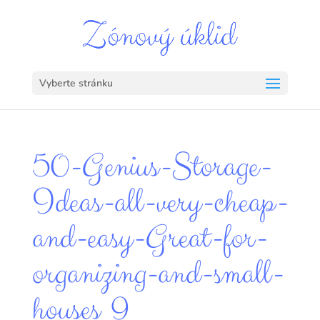
Vyberte stránku
50-Genius-Storage-
Ideas-all-very-cheap-
and-easy-Great-for-
organizing-and-small-
houses_9