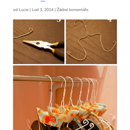
od
Lucie
|
Led 3, 2014
|
Žádné komentáře