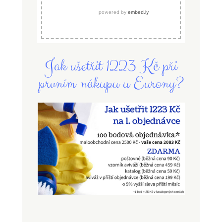
Jak ušetřit 1223 Kč při
prvním nákupu u Eurony?