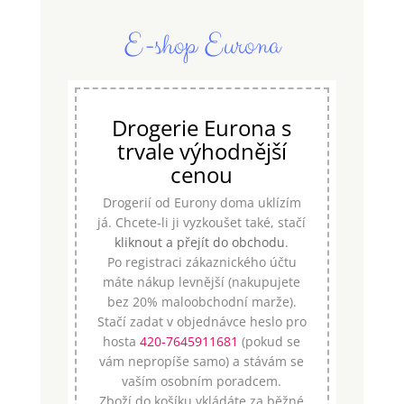
E-shop Eurona
Drogerie Eurona s
trvale výhodnější
cenou
Drogerií od Eurony doma uklízím
já. Chcete-li ji vyzkoušet také, stačí
kliknout a přejít do obchodu
.
Po registraci zákaznického účtu
máte nákup levnější (nakupujete
bez 20% maloobchodní marže).
Stačí zadat v objednávce heslo pro
hosta
420-7645911681
(pokud se
vám nepropíše samo) a stávám se
vaším osobním poradcem.
Zboží do košíku vkládáte za běžné