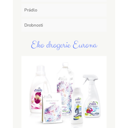
Prádlo
Drobnosti
Eko drogerie Eurona