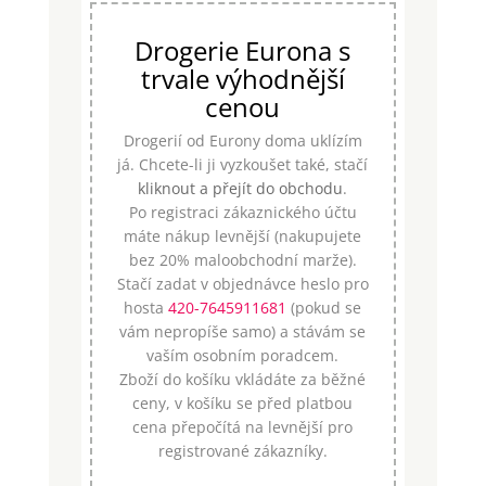
Drogerie Eurona s
trvale výhodnější
cenou
Drogerií od Eurony doma uklízím
já. Chcete-li ji vyzkoušet také, stačí
kliknout a přejít do obchodu
.
Po registraci zákaznického účtu
máte nákup levnější (nakupujete
bez 20% maloobchodní marže).
Stačí zadat v objednávce heslo pro
hosta
420-7645911681
(pokud se
vám nepropíše samo) a stávám se
vaším osobním poradcem.
Zboží do košíku vkládáte za běžné
ceny, v košíku se před platbou
cena přepočítá na levnější pro
registrované zákazníky.