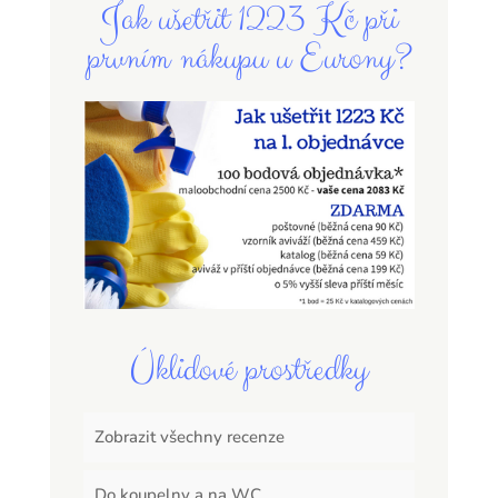
Jak ušetřit 1223 Kč při
prvním nákupu u Eurony?
Úklidové prostředky
Zobrazit všechny recenze
Do koupelny a na WC