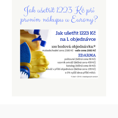
Jak ušetřit 1223 Kč při
prvním nákupu u Eurony?