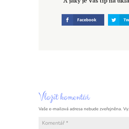
A jaký je Váš tip na uk
Facebook
Tw
Vložit komentář
Vaše e-mailová adresa nebude zveřejněna.
Vy