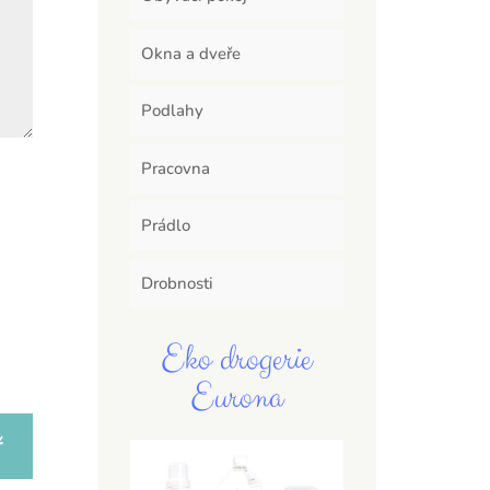
Okna a dveře
Podlahy
Pracovna
Prádlo
Drobnosti
Eko drogerie
Eurona