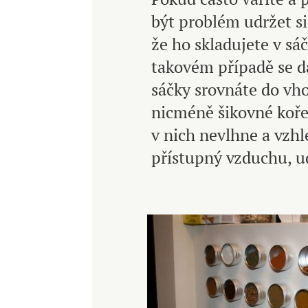
být problém udržet s
že ho skladujete v sáč
takovém případě se dá
sáčky srovnáte do vh
nicméně šikovné kořen
v nich nevlhne a vzhl
přístupný vzduchu, ud