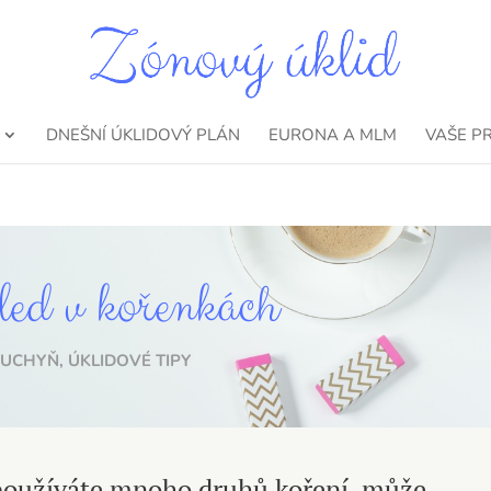
DNEŠNÍ ÚKLIDOVÝ PLÁN
EURONA A MLM
VAŠE P
led v kořenkách
KUCHYŇ
,
ÚKLIDOVÉ TIPY
 používáte mnoho druhů koření, může