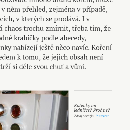
i v něm přehled, zejména v případě,
cích, v kterých se prodává. I v
 chaos trochu zmírnit, třeba tím, že
odné krabičky podle abecedy,
ky nabízejí ještě něco navíc. Koření
edem k tomu, že jejich obsah není
rží si déle svou chuť a vůni.
Kořenky na
ledničce? Proč ne?
Zdroj obrázku
Pinterest