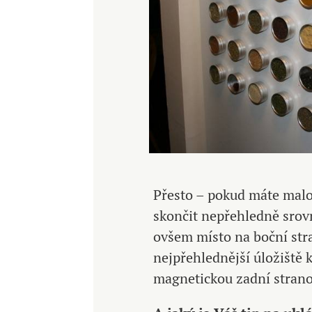
Přesto – pokud máte mal
skončit nepřehledně srov
ovšem místo na boční stra
nejpřehlednější úložiště 
magnetickou zadní strano