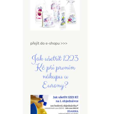
přejít do e-shopu >>>
Jak ušetřit 1223
Kč při prvním
nákupu u
Eurony?