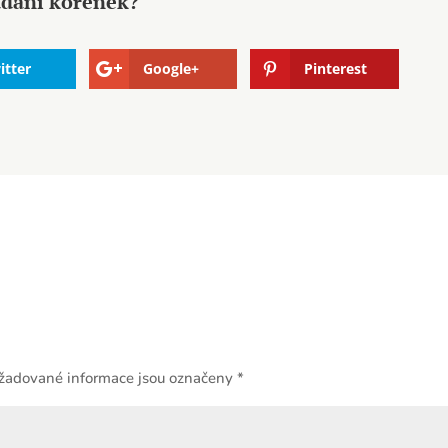
ládání kořenek?
itter
Google+
Pinterest
žadované informace jsou označeny
*