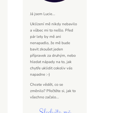
Já jsem Lucie...
Uklízení mě nikdy nebavilo
a vůbec mi to nešlo. Před
pár lety by mě ani
nenapadlo, že mě bude
bavit zkoušet jeden
přípravek za druhým, nebo
hledat nápady na to, jak
chytře uklidit cokoliv vás
napadne :-)
Chcete vědět, co se
změnilo? Přečtěte si,
jak to
všechno začalo...
Sledujte mě