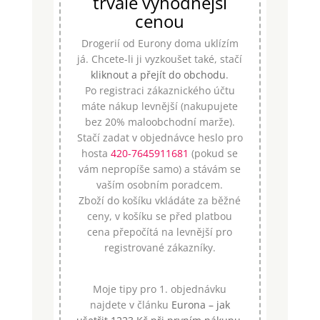
trvale výhodnější
cenou
Drogerií od Eurony doma uklízím
já. Chcete-li ji vyzkoušet také, stačí
kliknout a přejít do obchodu
.
Po registraci zákaznického účtu
máte nákup levnější (nakupujete
bez 20% maloobchodní marže).
Stačí zadat v objednávce heslo pro
hosta
420-7645911681
(pokud se
vám nepropíše samo) a stávám se
vaším osobním poradcem.
Zboží do košíku vkládáte za běžné
ceny, v košíku se před platbou
cena přepočítá na levnější pro
registrované zákazníky.
Moje tipy pro 1. objednávku
najdete v článku
Eurona – jak