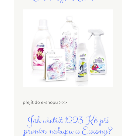
přejít do e-shopu >>>
Jak ušetřit 1223 Kč při
prvním nákupu u Eurony?