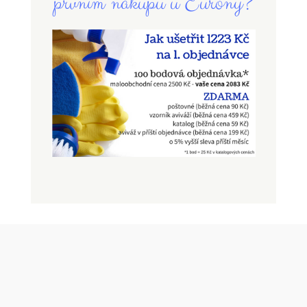
prvním nákupu u Eurony?