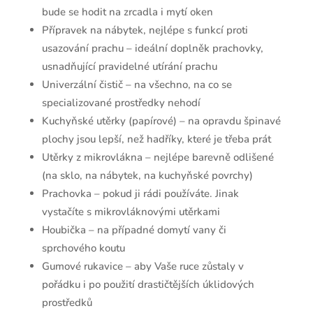
bude se hodit na zrcadla i mytí oken
Přípravek na nábytek, nejlépe s funkcí proti
usazování prachu – ideální doplněk prachovky,
usnadňující pravidelné utírání prachu
Univerzální čistič – na všechno, na co se
specializované prostředky nehodí
Kuchyňské utěrky (papírové) – na opravdu špinavé
plochy jsou lepší, než hadříky, které je třeba prát
Utěrky z mikrovlákna – nejlépe barevně odlišené
(na sklo, na nábytek, na kuchyňské povrchy)
Prachovka – pokud ji rádi používáte. Jinak
vystačíte s mikrovláknovými utěrkami
Houbička – na případné domytí vany či
sprchového koutu
Gumové rukavice – aby Vaše ruce zůstaly v
pořádku i po použití drastičtějších úklidových
prostředků