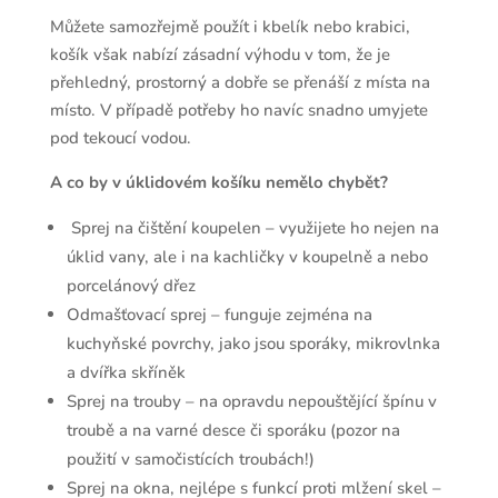
Můžete samozřejmě použít i kbelík nebo krabici,
košík však nabízí zásadní výhodu v tom, že je
přehledný, prostorný a dobře se přenáší z místa na
místo. V případě potřeby ho navíc snadno umyjete
pod tekoucí vodou.
A co by v úklidovém košíku nemělo chybět?
Sprej na čištění koupelen – využijete ho nejen na
úklid vany, ale i na kachličky v koupelně a nebo
porcelánový dřez
Odmašťovací sprej – funguje zejména na
kuchyňské povrchy, jako jsou sporáky, mikrovlnka
a dvířka skříněk
Sprej na trouby – na opravdu nepouštějící špínu v
troubě a na varné desce či sporáku (pozor na
použití v samočistících troubách!)
Sprej na okna, nejlépe s funkcí proti mlžení skel –