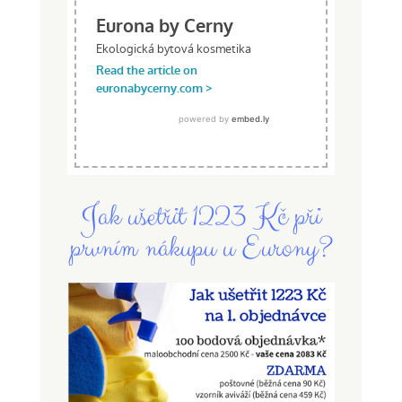
Jak ušetřit 1223 Kč při
prvním nákupu u Eurony?