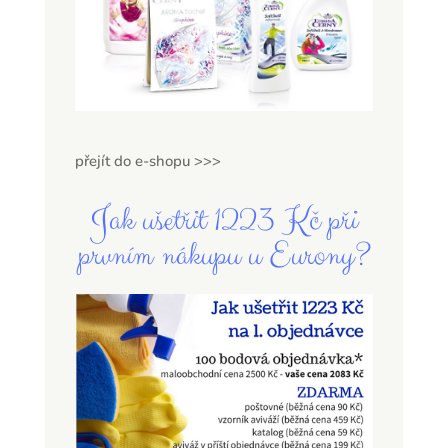
přejít do e-shopu >>>
Jak ušetřit 1223 Kč při
prvním nákupu u Eurony?