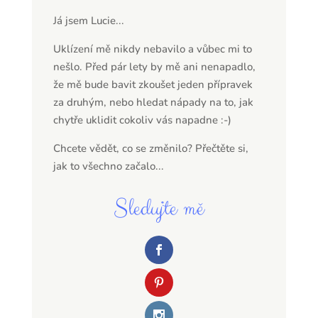
Já jsem Lucie...
Uklízení mě nikdy nebavilo a vůbec mi to
nešlo. Před pár lety by mě ani nenapadlo,
že mě bude bavit zkoušet jeden přípravek
za druhým, nebo hledat nápady na to, jak
chytře uklidit cokoliv vás napadne :-)
Chcete vědět, co se změnilo? Přečtěte si,
jak to všechno začalo...
Sledujte mě