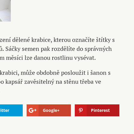
ení dělené krabice, kterou označíte štítky s
ů. Sáčky semen pak rozdělíte do správných
ém měsíci lze danou rostlinu vysévat.
krabici, může obdobně posloužit i šanon s
 kapsář zavěsitelný na stěnu třeba ve
.
itter
Google+
Pinterest