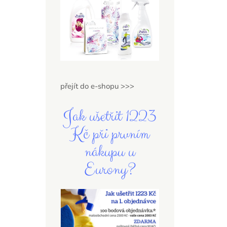
přejít do e-shopu >>>
Jak ušetřit 1223
Kč při prvním
nákupu u
Eurony?