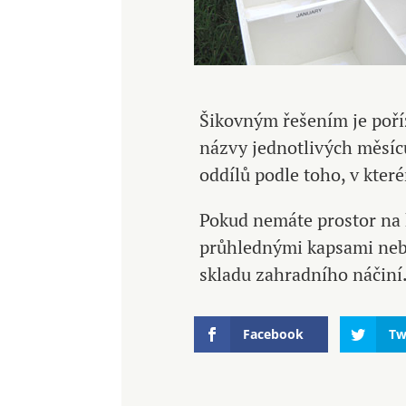
Šikovným řešením je poříz
názvy jednotlivých měsíc
oddílů podle toho, v kter
Pokud nemáte prostor na 
průhlednými kapsami nebo
skladu zahradního náčiní
Facebook
Tw