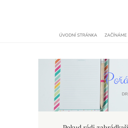
ÚVODNÍ STRÁNKA
ZAČÍNÁME
Pořá
DR
Pokud rádi zahrádkař