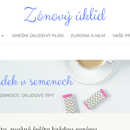
DNEŠNÍ ÚKLIDOVÝ PLÁN
EURONA A MLM
VAŠE P
dek v semenech
OBNOSTI
,
ÚKLIDOVÉ TIPY
íte, možná řešíte každou sezónu