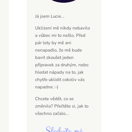
Já jsem Lucie...
Uklízení mě nikdy nebavilo
a vůbec mi to nešlo. Před
pár lety by mě ani
nenapadlo, že mě bude
bavit zkoušet jeden
přípravek za druhým, nebo
hledat nápady na to, jak
chytře uklidit cokoliv vás
napadne :-)
Chcete vědět, co se
změnilo? Přečtěte si,
jak to
všechno začalo...
Sledujte mě