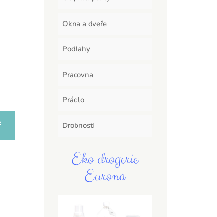
Okna a dveře
Podlahy
Pracovna
Prádlo
Drobnosti
Eko drogerie
Eurona