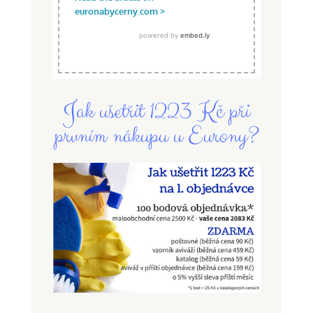
Jak ušetřit 1223 Kč při
prvním nákupu u Eurony?