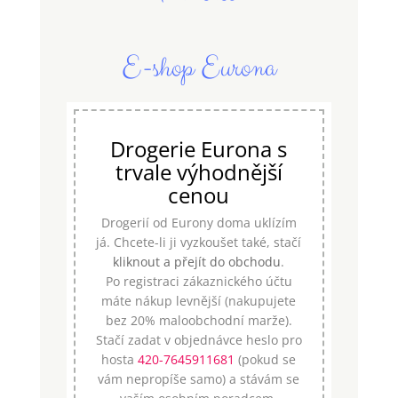
E-shop Eurona
Drogerie Eurona s
trvale výhodnější
cenou
Drogerií od Eurony doma uklízím
já. Chcete-li ji vyzkoušet také, stačí
kliknout a přejít do obchodu
.
Po registraci zákaznického účtu
máte nákup levnější (nakupujete
bez 20% maloobchodní marže).
Stačí zadat v objednávce heslo pro
hosta
420-7645911681
(pokud se
vám nepropíše samo) a stávám se