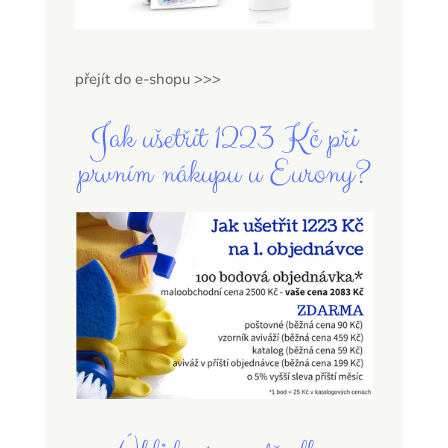
přejít do e-shopu >>>
Jak ušetřit 1223 Kč při
prvním nákupu u Eurony?