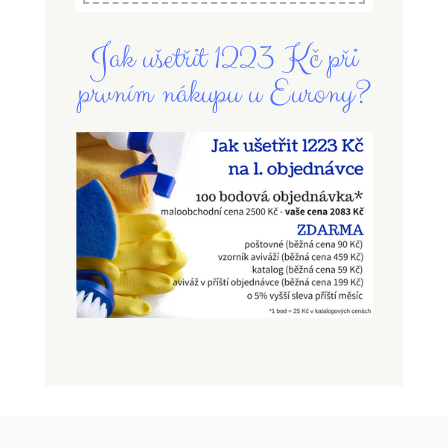
Jak ušetřit 1223 Kč při
prvním nákupu u Eurony?