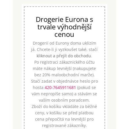
Drogerie Eurona s
trvale výhodnější
cenou
Drogerií od Eurony doma uklízím
já. Chcete-li ji vyzkoušet také, stačí
kliknout a přejít do obchodu
.
Po registraci zákaznického účtu
máte nákup levnější (nakupujete
bez 20% maloobchodní marže).
Stačí zadat v objednávce heslo pro
hosta
420-7645911681
(pokud se
vám nepropíše samo) a stávám se
vaším osobním poradcem.
Zboží do košíku vkládáte za běžné
ceny, v košíku se před platbou
cena přepočítá na levnější pro
registrované zákazníky.