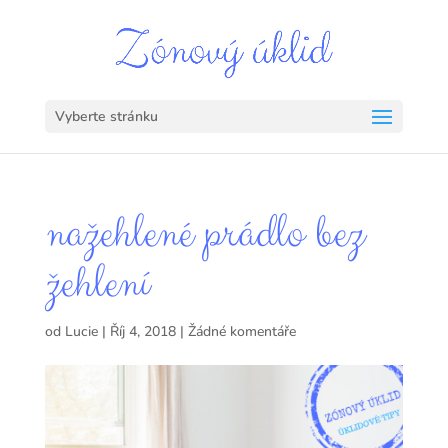
Vyberte stránku
nažehlené prádlo bez
žehlení
od
Lucie
|
Říj 4, 2018
|
Žádné komentáře