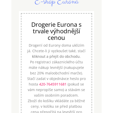
E-shop Eurona
Drogerie Eurona s
trvale výhodnější
cenou
Drogerií od Eurony doma uklízím
já. Chcete-li ji vyzkoušet také, stačí
kliknout a přejít do obchodu
.
Po registraci zákaznického účtu
máte nákup levnější (nakupujete
bez 20% maloobchodní marže).
Stačí zadat v objednávce heslo pro
hosta
420-7645911681
(pokud se
vám nepropíše samo) a stávám se
vaším osobním poradcem.
Zboží do košíku vkládáte za běžné
ceny, v košíku se před platbou
cena přepočítá na levnější pro