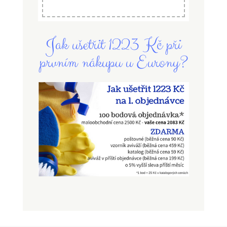
Jak ušetřit 1223 Kč při
prvním nákupu u Eurony?