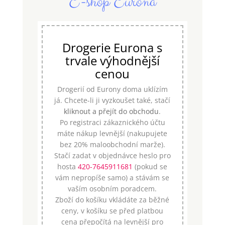
E-shop Eurona
Drogerie Eurona s
trvale výhodnější
cenou
Drogerií od Eurony doma uklízím
já. Chcete-li ji vyzkoušet také, stačí
kliknout a přejít do obchodu
.
Po registraci zákaznického účtu
máte nákup levnější (nakupujete
bez 20% maloobchodní marže).
Stačí zadat v objednávce heslo pro
hosta
420-7645911681
(pokud se
vám nepropíše samo) a stávám se
vaším osobním poradcem.
Zboží do košíku vkládáte za běžné
ceny, v košíku se před platbou
cena přepočítá na levnější pro