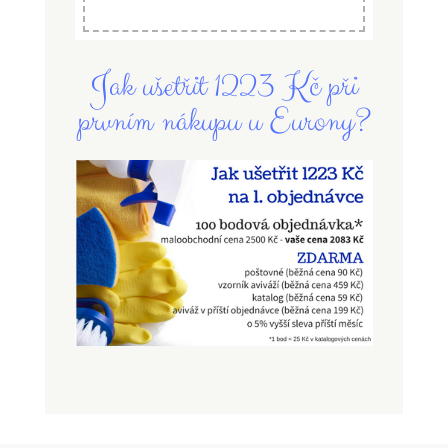
Jak ušetřit 1223 Kč při
prvním nákupu u Eurony?