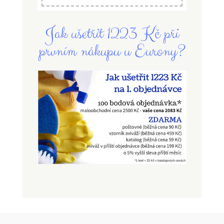
Jak ušetřit 1223 Kč při
prvním nákupu u Eurony?