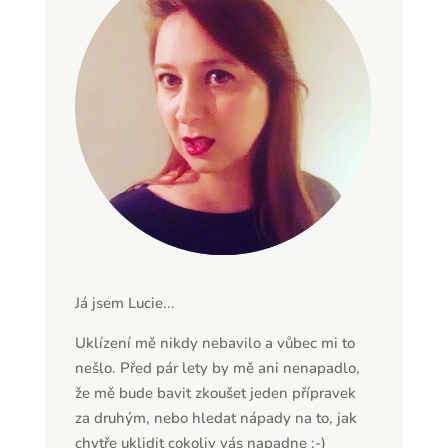
Já jsem Lucie...
Uklízení mě nikdy nebavilo a vůbec mi to
nešlo. Před pár lety by mě ani nenapadlo,
že mě bude bavit zkoušet jeden přípravek
za druhým, nebo hledat nápady na to, jak
chytře uklidit cokoliv vás napadne :-)