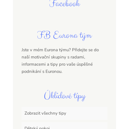
Facebook
FB Eurona tým
Jste v mém Eurona týmu? Přidejte se do
naší motivační skupiny s radami,
informacemi a tipy pro vaše úspěšné
podnikání s Euronou.
Úklidové tipy
Zobrazit všechny tipy
Dětský pokoj