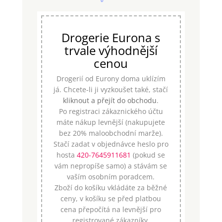
Drogerie Eurona s
trvale výhodnější
cenou
Drogerií od Eurony doma uklízím
já. Chcete-li ji vyzkoušet také, stačí
kliknout a přejít do obchodu
.
Po registraci zákaznického účtu
máte nákup levnější (nakupujete
bez 20% maloobchodní marže).
Stačí zadat v objednávce heslo pro
hosta
420-7645911681
(pokud se
vám nepropíše samo) a stávám se
vaším osobním poradcem.
Zboží do košíku vkládáte za běžné
ceny, v košíku se před platbou
cena přepočítá na levnější pro
registrované zákazníky.