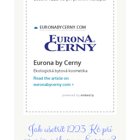
Jak ušetřit 1223 Kč při