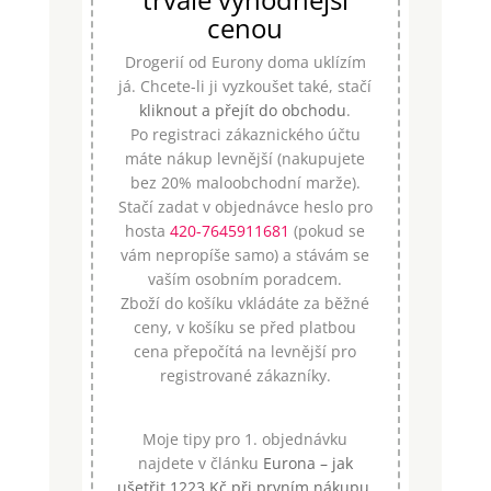
cenou
Drogerií od Eurony doma uklízím
já. Chcete-li ji vyzkoušet také, stačí
kliknout a přejít do obchodu
.
Po registraci zákaznického účtu
máte nákup levnější (nakupujete
bez 20% maloobchodní marže).
Stačí zadat v objednávce heslo pro
hosta
420-7645911681
(pokud se
vám nepropíše samo) a stávám se
vaším osobním poradcem.
Zboží do košíku vkládáte za běžné
ceny, v košíku se před platbou
cena přepočítá na levnější pro
registrované zákazníky.
Moje tipy pro 1. objednávku
najdete v článku
Eurona – jak
ušetřit 1223 Kč při prvním nákupu
.