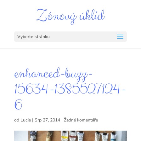
Vyberte stránku
enhanced-buzz-
15634-1385527124-
6
od
Lucie
|
Srp 27, 2014
|
Žádné komentáře