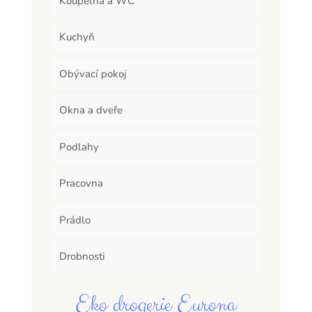
Koupelna a WC
Kuchyň
Obývací pokoj
Okna a dveře
Podlahy
Pracovna
Prádlo
Drobnosti
Eko drogerie Eurona