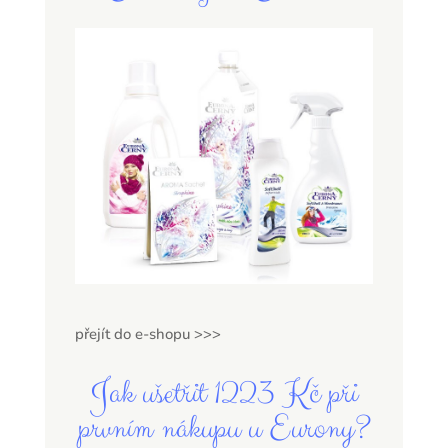
přejít do e-shopu >>>
Jak ušetřit 1223 Kč při
prvním nákupu u Eurony?