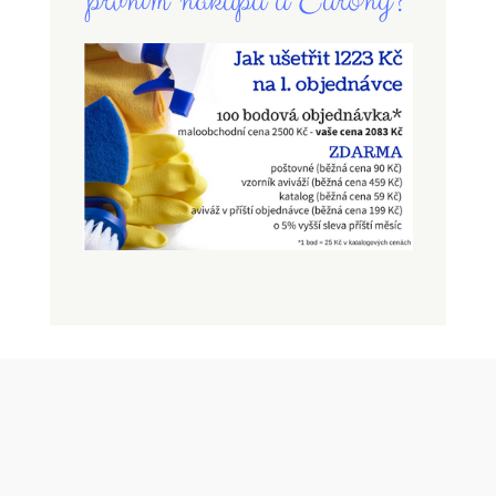
prvním nákupu u Eurony?