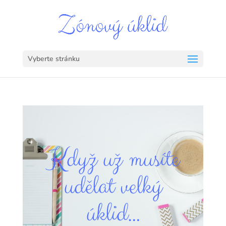
Vyberte stránku
Když už musíte
udělat velký
úklid…