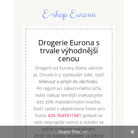
E-shop Eurona
Drogerie Eurona s
trvale výhodnější
cenou
Drogerií od Eurony doma uklízím
já. Chcete-li ji vyzkoušet také, stačí
kliknout a přejít do obchodu
.
Po registraci zákaznického účtu
máte nákup levnější (nakupujete
bez 20% maloobchodní marže).
Stačí zadat v objednávce heslo pro
hosta
420-7645911681
(pokud se
vám nepropíše samo) a stávám se
vaším osobním poradcem.
Share This
Zboží do košíku vkládáte za běžné