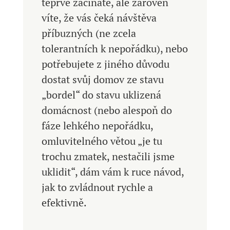
teprve začínáte, ale zároveň
víte, že vás čeká návštěva
příbuzných (ne zcela
tolerantních k nepořádku), nebo
potřebujete z jiného důvodu
dostat svůj domov ze stavu
„bordel“ do stavu uklizená
domácnost (nebo alespoň do
fáze lehkého nepořádku,
omluvitelného větou „je tu
trochu zmatek, nestačili jsme
uklidit“, dám vám k ruce návod,
jak to zvládnout rychle a
efektivně.