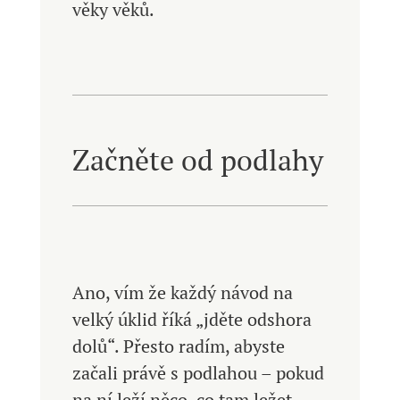
věky věků.
Začněte od podlahy
Ano, vím že každý návod na
velký úklid říká „jděte odshora
dolů“. Přesto radím, abyste
začali právě s podlahou – pokud
na ní leží něco, co tam ležet