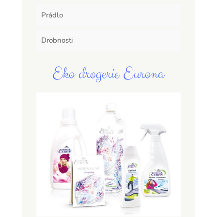
Prádlo
Drobnosti
Eko drogerie Eurona