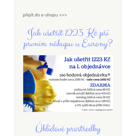
přejít do e-shopu >>>
Jak ušetřit 1223 Kč při
prvním nákupu u Eurony?
Úklidové prostředky