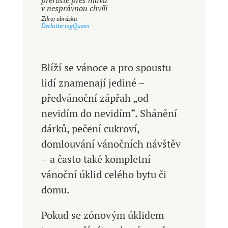
přeroste přes hlavu
v nesprávnou chvíli
Zdroj obrázku
DeclutteringQueen
Blíží se vánoce a pro spoustu
lidí znamenají jediné –
předvánoční zápřah „od
nevidím do nevidím“. Shánění
dárků, pečení cukroví,
domlouvání vánočních návštěv
– a často také kompletní
vánoční úklid celého bytu či
domu.
Pokud se zónovým úklidem