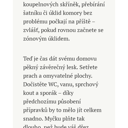
koupelnových skříněk, přebírání
šatníku či úklid komory bez
problému počkají na příště –
zvlášť, pokud rovnou začnete se
zónovým úklidem.
Teď je čas dát svému domovu
pěkný závěrečný lesk. Setřete
prach a omyvatelné plochy.
Dočistěte WC, vanu, sprchový
kout a sporák – díky
předchozímu působení
přípravků by to mělo jít celkem
snadno. Myčku plňte tak
dlouho, než bude váš dřez