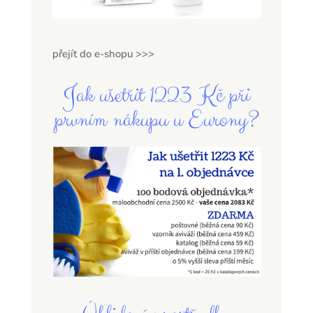
přejít do e-shopu >>>
Jak ušetřit 1223 Kč při
prvním nákupu u Eurony?