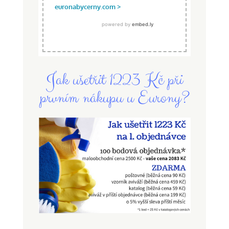
Jak ušetřit 1223 Kč při
prvním nákupu u Eurony?