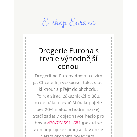
E-shop Eurona
Drogerie Eurona s
trvale výhodnější
cenou
Drogerií od Eurony doma uklízím
já. Chcete-li ji vyzkoušet také, stačí
kliknout a přejít do obchodu
.
Po registraci zákaznického účtu
máte nákup levnější (nakupujete
bez 20% maloobchodní marže).
Stačí zadat v objednávce heslo pro
hosta
420-7645911681
(pokud se
vám nepropíše samo) a stávám se
vaším osobním poradcem.