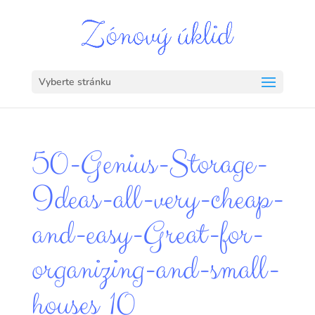
Vyberte stránku
50-Genius-Storage-
Ideas-all-very-cheap-
and-easy-Great-for-
organizing-and-small-
houses_10