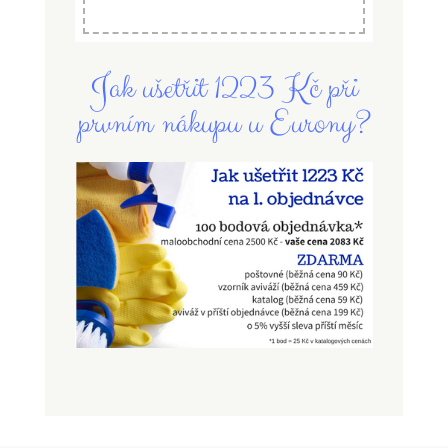
Jak ušetřit 1223 Kč při
prvním nákupu u Eurony?