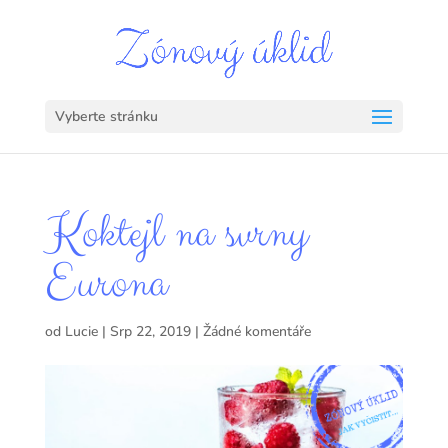
Vyberte stránku
Koktejl na svrny
Eurona
od
Lucie
|
Srp 22, 2019
|
Žádné komentáře