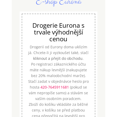
E-shop Eurona
Drogerie Eurona s
trvale výhodnější
cenou
Drogerií od Eurony doma uklízím
já. Chcete-li ji vyzkoušet také, stačí
kliknout a přejít do obchodu
.
Po registraci zákaznického účtu
máte nákup levnější (nakupujete
bez 20% maloobchodní marže).
Stačí zadat v objednávce heslo pro
hosta
420-7645911681
(pokud se
vám nepropíše samo) a stávám se
vaším osobním poradcem.
Zboží do košíku vkládáte za běžné
ceny, v košíku se před platbou
cena přepočítá na levnější pro