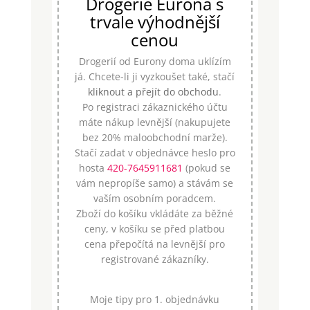
Drogerie Eurona s
trvale výhodnější
cenou
Drogerií od Eurony doma uklízím
já. Chcete-li ji vyzkoušet také, stačí
kliknout a přejít do obchodu
.
Po registraci zákaznického účtu
máte nákup levnější (nakupujete
bez 20% maloobchodní marže).
Stačí zadat v objednávce heslo pro
hosta
420-7645911681
(pokud se
vám nepropíše samo) a stávám se
vaším osobním poradcem.
Zboží do košíku vkládáte za běžné
ceny, v košíku se před platbou
cena přepočítá na levnější pro
registrované zákazníky.
Moje tipy pro 1. objednávku