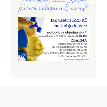
prvním nákupu u Eurony?