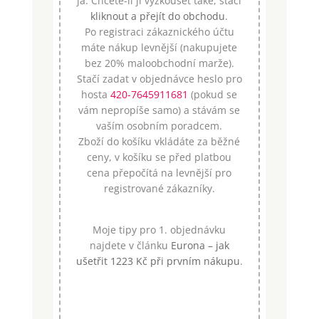
já. Chcete-li ji vyzkoušet také, stačí
kliknout a přejít do obchodu
.
Po registraci zákaznického účtu
máte nákup levnější (nakupujete
bez 20% maloobchodní marže).
Stačí zadat v objednávce heslo pro
hosta
420-7645911681
(pokud se
vám nepropíše samo) a stávám se
vaším osobním poradcem.
Zboží do košíku vkládáte za běžné
ceny, v košíku se před platbou
cena přepočítá na levnější pro
registrované zákazníky.
Moje tipy pro 1. objednávku
najdete v článku
Eurona – jak
ušetřit 1223 Kč při prvním nákupu
.