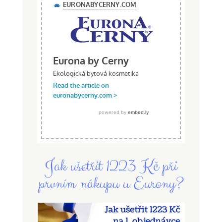
Jak ušetřit 1223 Kč při
prvním nákupu u Eurony?