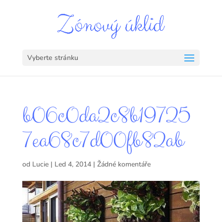
Vyberte stránku
b06c0da2c8b19725
7ea68c7d00fb82ab
od
Lucie
|
Led 4, 2014
|
Žádné komentáře