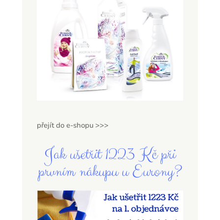
přejít do e-shopu >>>
Jak ušetřit 1223 Kč při
prvním nákupu u Eurony?