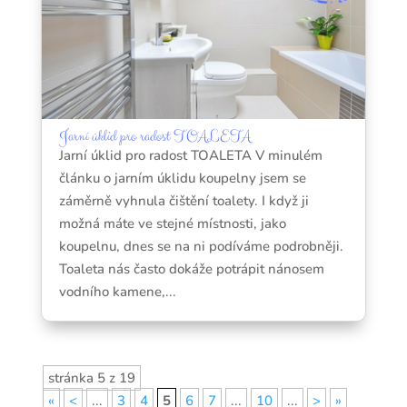
Jarní úklid pro radost TOALETA
Jarní úklid pro radost TOALETA V minulém
článku o jarním úklidu koupelny jsem se
záměrně vyhnula čištění toalety. I když ji
možná máte ve stejné místnosti, jako
koupelnu, dnes se na ni podíváme podrobněji.
Toaleta nás často dokáže potrápit nánosem
vodního kamene,...
stránka 5 z 19
«
<
...
3
4
5
6
7
...
10
...
>
»