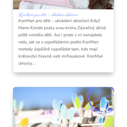
KonMari pro děti – ukládání oblečení
KonMari pro děti – ukládání oblečení Když
Marie Kondo psala svou knihu Zázračný úklid,
ještě neměla děti. Asi i proto v ní nenajdete
rady, jak se s uspořádáním podle KonMari
metody úspěšně vypořádat tam, kde mají
království hlavně vaši mrňouskové. KonMari
úmysly...