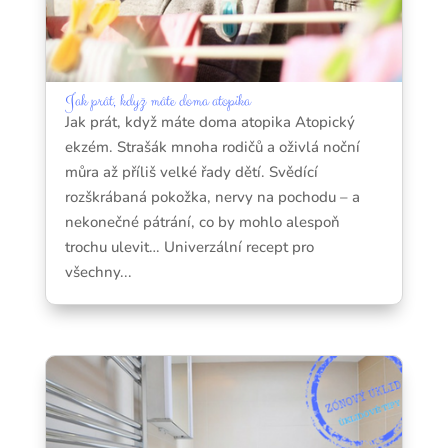
Jak prát, když máte doma atopika
Jak prát, když máte doma atopika Atopický
ekzém. Strašák mnoha rodičů a oživlá noční
můra až příliš velké řady dětí. Svědící
rozškrábaná pokožka, nervy na pochodu – a
nekonečné pátrání, co by mohlo alespoň
trochu ulevit… Univerzální recept pro
všechny...