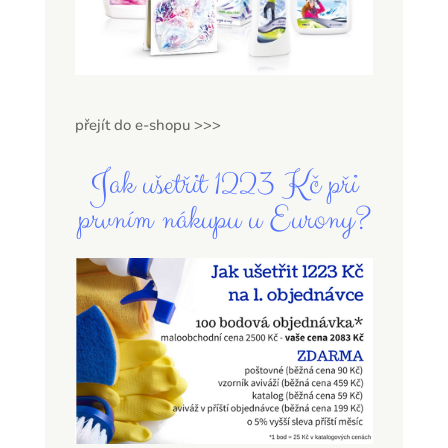
přejít do e-shopu >>>
Jak ušetřit 1223 Kč při
prvním nákupu u Eurony?