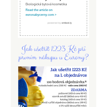
Jak ušetřit 1223 Kč při
prvním nákupu u Eurony?