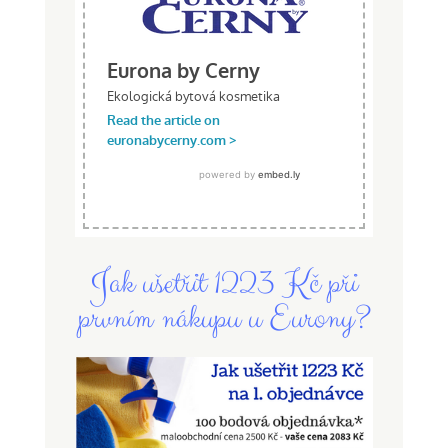
Jak ušetřit 1223 Kč při
prvním nákupu u Eurony?