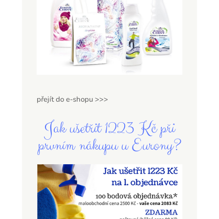
přejít do e-shopu >>>
Jak ušetřit 1223 Kč při
prvním nákupu u Eurony?