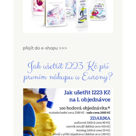
přejít do e-shopu >>>
Jak ušetřit 1223 Kč při
prvním nákupu u Eurony?