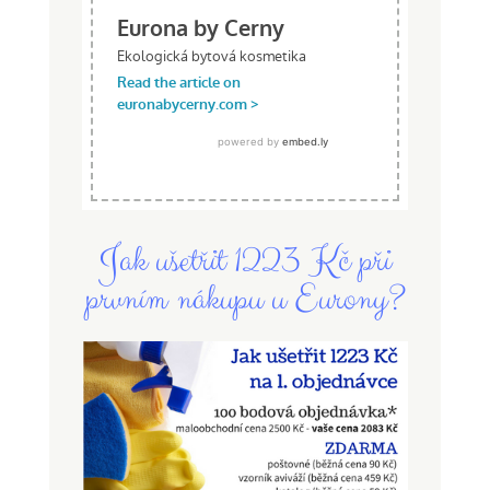
Jak ušetřit 1223 Kč při
prvním nákupu u Eurony?