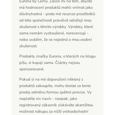
Eurona by Cerny. Záleží mi na tom, abyste
má hodnocení produktů mohli vnímat jako
důvěryhodná - proto mé recenze prostředků
od této společnosti pravdivě odrážejí mou
zkušenost s těmito výrobky. Výrobky, které
sama nemám vyzkoušené, nerecenzuji -
nebo uvádím, že se nejedná o mou osobní
zkušenost.
Produkty značky Eurona, o kterých na blogu
píšu, si kupuji sama. Články nejsou
sponzorované.
Pokud si na mé doporučení některý z
produktů zakoupíte, mohu dostat za tento
prodej odměnu formou zpětné provize. Vy
neplatíte nic navíc - naopak, jako
registrovaný zákazník získáváte okamžitou
možnost nákupu za nižší velkoobchodní