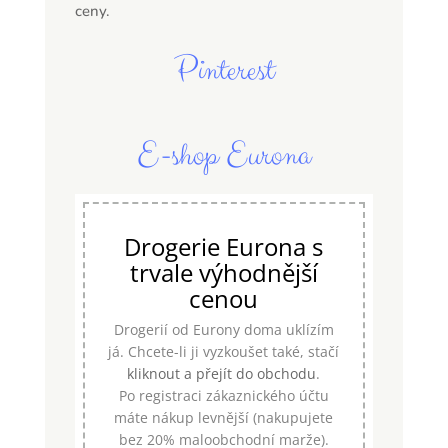
ceny.
Pinterest
E-shop Eurona
Drogerie Eurona s
trvale výhodnější
cenou
Drogerií od Eurony doma uklízím
já. Chcete-li ji vyzkoušet také, stačí
kliknout a přejít do obchodu
.
Po registraci zákaznického účtu
máte nákup levnější (nakupujete
bez 20% maloobchodní marže).