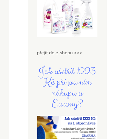
přejít do e-shopu >>>
Jak ušetřit 1223
Kč při prvním
nákupu u
Eurony?