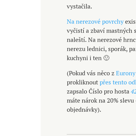
vystačila.
Na nerezové povrchy
exis
vyčistí a zbaví mastných s
naleští. Na nerezové hrnc
nerezu lednici, sporák, p
kuchyni i ten 🙂
(Pokud vás něco z
Eurony
prokliknout
přes tento od
zapsalo Číslo pro hosta
4
máte nárok na 20% slevu 
objednávky).