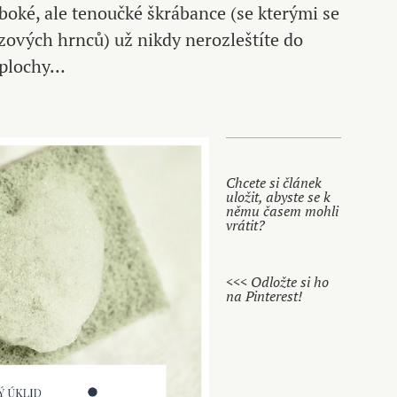
boké, ale tenoučké škrábance (se kterými se
zových hrnců) už nikdy nerozleštíte do
é plochy…
Chcete si článek
uložit, abyste se k
němu časem mohli
vrátit?
<<< Odložte si ho
na Pinterest!