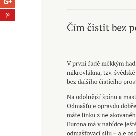
Čím čistit bez 
V první řadě měkkým had
mikrovlákna, tzv. švédské
bez dalšího čistícího pros
Na odolnější špínu a ma
Odmašťuje opravdu dobře a
máte linku z nelakovaného
Eurona má v nabídce ješt
odmašťovací sílu – ale os