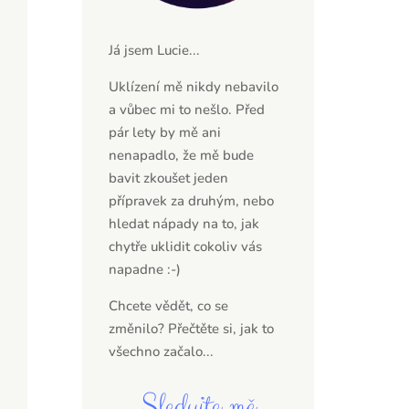
Já jsem Lucie...
Uklízení mě nikdy nebavilo
a vůbec mi to nešlo. Před
pár lety by mě ani
nenapadlo, že mě bude
bavit zkoušet jeden
přípravek za druhým, nebo
hledat nápady na to, jak
chytře uklidit cokoliv vás
napadne :-)
Chcete vědět, co se
změnilo? Přečtěte si,
jak to
všechno začalo...
Sledujte mě