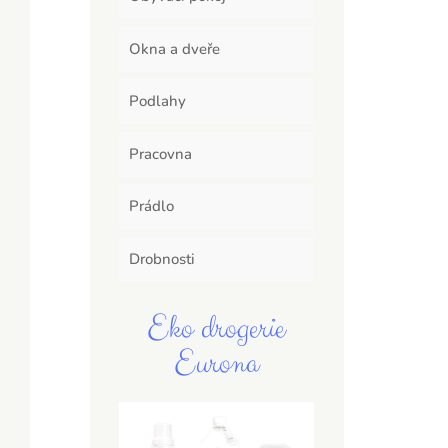
Okna a dveře
Podlahy
Pracovna
Prádlo
Drobnosti
Eko drogerie
Eurona