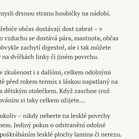
ysli drsnou stranu houbičky na nádobí.
ebiče občas dostávají dost zabrat – v
do vzduchu se dostává pára, mastnota, občas
obvykle zachytí digestoř, ale i tak můžete
 na dvířkách linky či jiném povrchu.
te zkušenost i s dalšími, celkem odolnými
ště před rokem termix s láskou napatlaný na
za dětským stolečkem. Když zaschne (což
ováním si taky celkem užijete…
okoliv – nikdy neberte na lesklé povrchy
em. Jediný pokus o odstranění odolné
poškrábáním lesklé plochy lamina či nerezu.