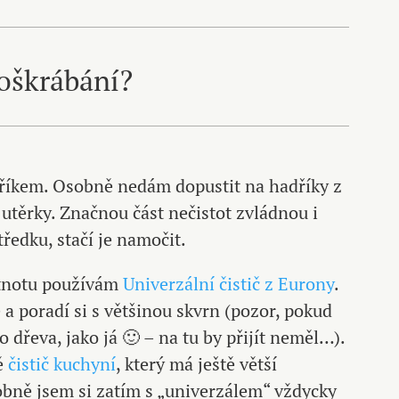
poškrábání?
říkem. Osobně nedám dopustit na hadříky z
 utěrky. Značnou část nečistot zvládnou i
tředku, stačí je namočit.
stnotu používám
Univerzální čistič z Eurony
.
 poradí si s většinou skvrn (pozor, pokud
 dřeva, jako já 🙂 – na tu by přijít neměl…).
ě
čistič kuchyní
, který má ještě větší
obně jsem si zatím s „univerzálem“ vždycky