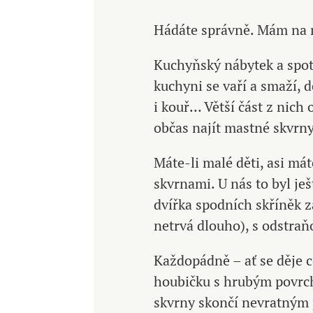
Hádáte správně. Mám na m
Kuchyňský nábytek a spotř
kuchyni se vaří a smaží, 
i kouř… Větší část z nich 
občas najít mastné skvrny
Máte-li malé děti, asi má
skvrnami. U nás to byl je
dvířka spodních skříněk 
netrvá dlouho), s odstraň
Každopádně – ať se děje c
houbičku s hrubým povrch
skvrny skončí nevratným 