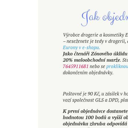
Jak objed
Výrobce drogerie a kosmetiky 
– neseženete je tedy v drogeri
Eurony v e-shopu.
Jako čtenáři Zónového úklidu
20% maloobchodní marže
. S
7645911681
nebo se
prokliknou
dokončením objednávky.
Poštovné je 90 Kč, u zásilek v 
vozí společnost GLS a DPD, plat
K první objednávce dostanete
hodnotou 100 bodů a vyšší ob
objednávka zhruba odpovídá 