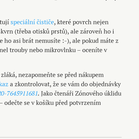
tují
speciální čističe
, které povrch nejen
kvrn (třeba otisků prstů), ale zároveň ho i
e ho asi brát nemusíte :-), ale pokud máte z
anel trouby nebo mikrovlnku – oceníte v
zláká, nezapomeňte se před nákupem
kaz
a zkontrolovat, že se vám do objednávky
20-7645911681
.
Jako čtenáři Zónového úklidu
– odečte se v košíku před potvrzením