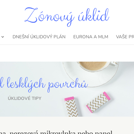
DNEŠNÍ ÚKLIDOVÝ PLÁN
EURONA A MLM
VAŠE P
l lesklých povrchů
ÚKLIDOVÉ TIPY
ina, nerezová mikrovlnka nebo panel