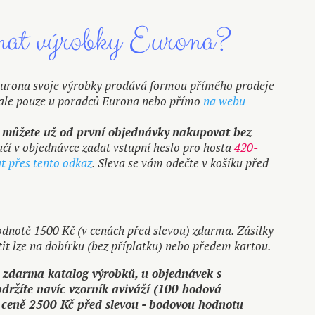
nat výrobky Eurona?
Eurona svoje výrobky prodává formou přímého prodeje
i, ale pouze u poradců Eurona nebo přímo
na webu
 můžete už od první objednávky
nakupovat bez
tačí v objednávce zadat vstupní heslo pro hosta
420-
t přes tento odkaz
. Sleva se vám odečte v košíku před
hodnotě 1500 Kč (v cenách před slevou) zdarma. Zásilky
it lze na dobírku (bez příplatku) nebo předem kartou.
 zdarma katalog výrobků, u objednávek s
držíte navíc vzorník aviváží (100 bodová
ceně 2500 Kč před slevou - bodovou hodnotu