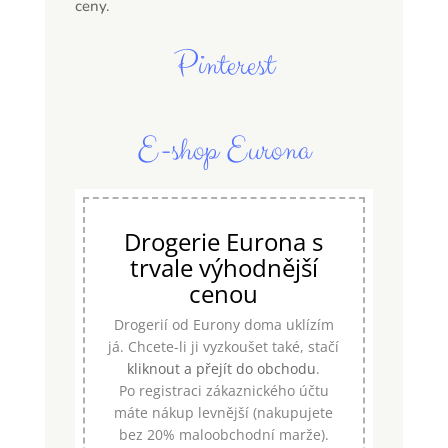
ceny.
Pinterest
E-shop Eurona
Drogerie Eurona s
trvale výhodnější
cenou
Drogerií od Eurony doma uklízím
já. Chcete-li ji vyzkoušet také, stačí
kliknout a přejít do obchodu
.
Po registraci zákaznického účtu
máte nákup levnější (nakupujete
bez 20% maloobchodní marže).