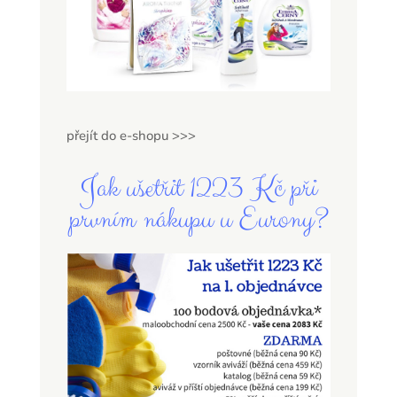
přejít do e-shopu >>>
Jak ušetřit 1223 Kč při
prvním nákupu u Eurony?