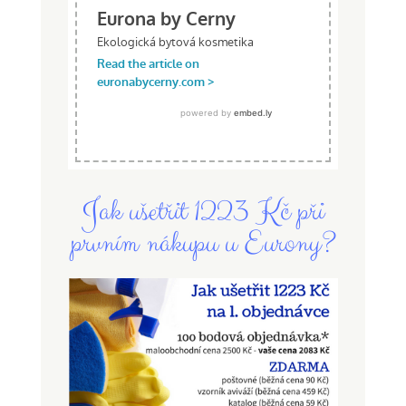
Jak ušetřit 1223 Kč při
prvním nákupu u Eurony?