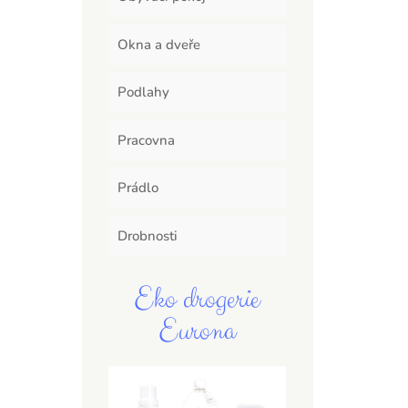
Okna a dveře
Podlahy
Pracovna
Prádlo
Drobnosti
Eko drogerie
Eurona