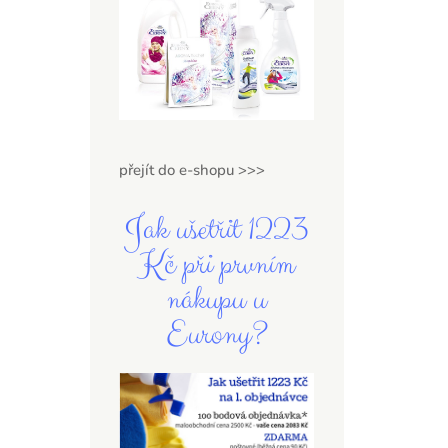
přejít do e-shopu >>>
Jak ušetřit 1223
Kč při prvním
nákupu u
Eurony?