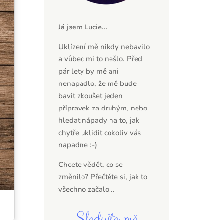
Já jsem Lucie...
Uklízení mě nikdy nebavilo
a vůbec mi to nešlo. Před
pár lety by mě ani
nenapadlo, že mě bude
bavit zkoušet jeden
přípravek za druhým, nebo
hledat nápady na to, jak
chytře uklidit cokoliv vás
napadne :-)
Chcete vědět, co se
změnilo? Přečtěte si,
jak to
všechno začalo...
Sledujte mě