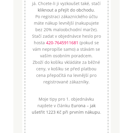
já. Chcete-li ji vyzkoušet také, stačí
kliknout a přejít do obchodu
.
Po registraci zákaznického účtu
máte nákup levnější (nakupujete
bez 20% maloobchodní marže).
Stačí zadat v objednávce heslo pro
hosta
420-7645911681
(pokud se
vám nepropíše samo) a stávám se
vaším osobním poradcem.
Zboží do košíku vkládáte za běžné
ceny, v košíku se před platbou
cena přepočítá na levnější pro
registrované zákazníky.
Moje tipy pro 1. objednávku
najdete v článku
Eurona – jak
ušetřit 1223 Kč při prvním nákupu
.