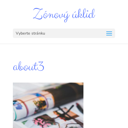
Vyberte stránku
about3