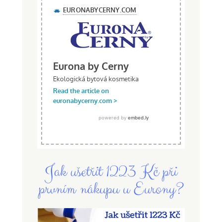
Jak ušetřit 1223 Kč při
prvním nákupu u Eurony?