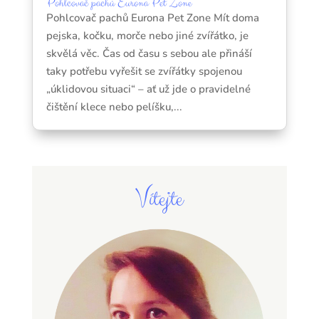
Pohlcovač pachů Eurona Pet Zone
Pohlcovač pachů Eurona Pet Zone Mít doma
pejska, kočku, morče nebo jiné zvířátko, je
skvělá věc. Čas od času s sebou ale přináší
taky potřebu vyřešit se zvířátky spojenou
„úklidovou situaci“ – ať už jde o pravidelné
čištění klece nebo pelíšku,...
Vítejte