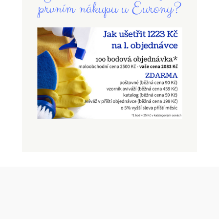
prvním nákupu u Eurony?