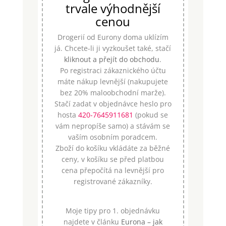
trvale výhodnější
cenou
Drogerií od Eurony doma uklízím
já. Chcete-li ji vyzkoušet také, stačí
kliknout a přejít do obchodu
.
Po registraci zákaznického účtu
máte nákup levnější (nakupujete
bez 20% maloobchodní marže).
Stačí zadat v objednávce heslo pro
hosta
420-7645911681
(pokud se
vám nepropíše samo) a stávám se
vaším osobním poradcem.
Zboží do košíku vkládáte za běžné
ceny, v košíku se před platbou
cena přepočítá na levnější pro
registrované zákazníky.
Moje tipy pro 1. objednávku
najdete v článku
Eurona – jak