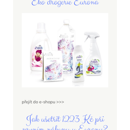
Eko drogerie Eurona
přejít do e-shopu >>>
Jak ušetřit 1223 Kč při
prvním nákupu u Eurony?