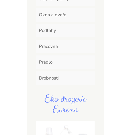
Okna a dveře
Podlahy
Pracovna
Prádlo
Drobnosti
Eko drogerie
Eurona