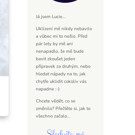
Já jsem Lucie...
Uklízení mě nikdy nebavilo
a vůbec mi to nešlo. Před
pár lety by mě ani
nenapadlo, že mě bude
bavit zkoušet jeden
přípravek za druhým, nebo
hledat nápady na to, jak
chytře uklidit cokoliv vás
napadne :-)
Chcete vědět, co se
změnilo? Přečtěte si,
jak to
všechno začalo...
Sledujte mě