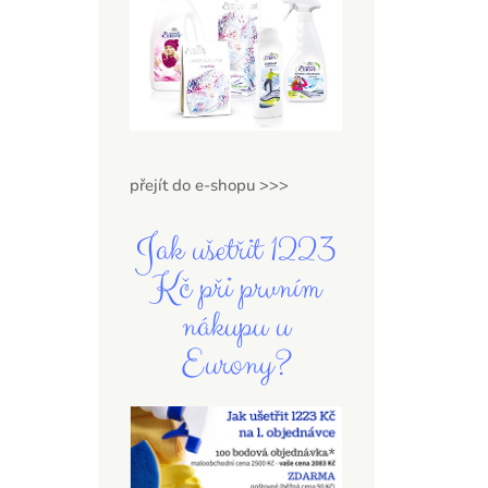
přejít do e-shopu >>>
Jak ušetřit 1223
Kč při prvním
nákupu u
Eurony?