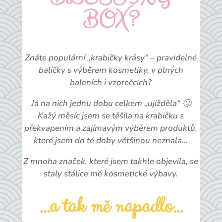
BOX?
Znáte populární „krabičky krásy“ – pravidelné
balíčky s výběrem kosmetiky, v plných
baleních i vzorečcích?
Já na nich jednu dobu celkem „ujížděla“ 🙂
Kažý měsíc jsem se těšila na krabičku s
překvapením a zajímavým výběrem produktů,
které jsem do té doby většinou neznala…
Z mnoha značek, které jsem takhle objevila, se
staly stálice mé kosmetické výbavy.
…a tak mě napadlo…