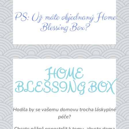
PS: Už máte objednaný Home
Blessing Box?
HOME
BLESSING BOX
Hodila by se vašemu domovu trocha láskyplné
péče?
Chcete něžně popostrčit k tomu, abyste doma