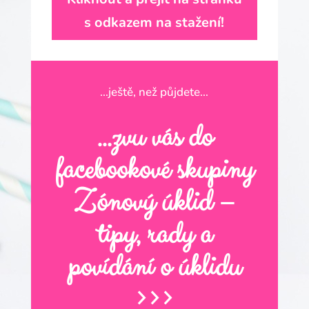
s odkazem na stažení!
…ještě, než půjdete…
…zvu vás do
facebookové skupiny
Zónový úklid –
tipy, rady a
povídání o úklidu
>>>