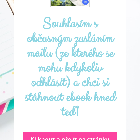
Souhlasím s
občasným zasláním
mailu (ze kterého se
mohu kdykoliv
odhlásit) a chci si
stáhnout ebook hned
teď!
Kliknout a přejít na stránku