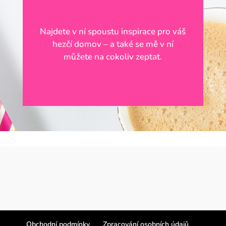
Najdete v ní spoustu inspirace pro váš
hezčí domov – a také se mě v ní
můžete na cokoliv zeptat.
Obchodní podmínky
Zpracování osobních údajů