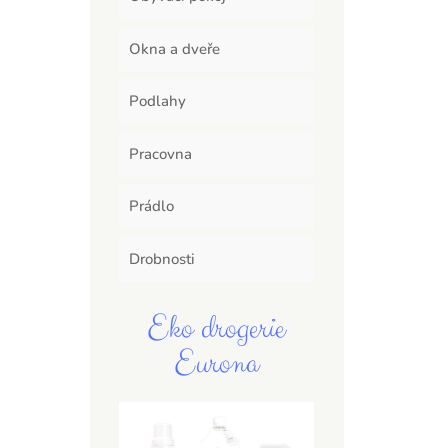
Okna a dveře
Podlahy
Pracovna
Prádlo
Drobnosti
Eko drogerie
Eurona