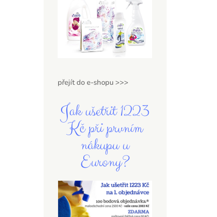
přejít do e-shopu >>>
Jak ušetřit 1223
Kč při prvním
nákupu u
Eurony?