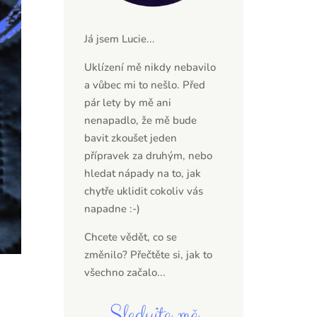
Já jsem Lucie...
Uklízení mě nikdy nebavilo
a vůbec mi to nešlo. Před
pár lety by mě ani
nenapadlo, že mě bude
bavit zkoušet jeden
přípravek za druhým, nebo
hledat nápady na to, jak
chytře uklidit cokoliv vás
napadne :-)
Chcete vědět, co se
změnilo? Přečtěte si,
jak to
všechno začalo...
Sledujte mě