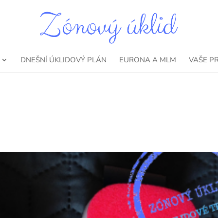
DNEŠNÍ ÚKLIDOVÝ PLÁN
EURONA A MLM
VAŠE P